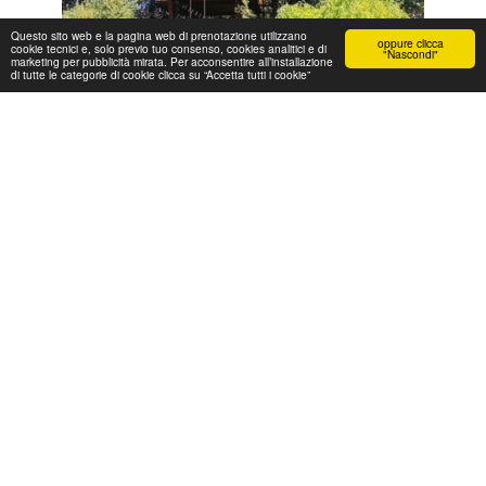
Questo sito web e la pagina web di prenotazione utilizzano
oppure clicca
cookie tecnici e, solo previo tuo consenso, cookies analitici e di
"Nascondi"
marketing per pubblicità mirata. Per acconsentire all’installazione
di tutte le categorie di cookie clicca su “Accetta tutti i cookie”
1 min letti
SUNTIMES MAGAZINE
Il magazine online Suntimes nel proprio articolo consiglia Awen
Tree House tra gli alloggi per il mondo sospesi tra i rami degli
alberi.
Ulteriori informazioni
«
1
2
3
»