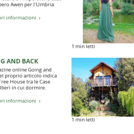
lbero Awen per l'Umbria.
ori informazioni
1 min letti
G AND BACK
azine online Going and
l proprio articolo indica
ree House tra le Case
lberi in cui dormire.
ori informazioni
1 min letti