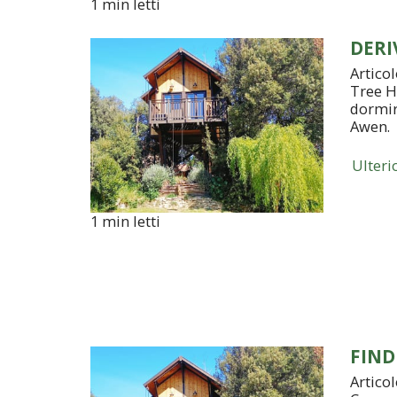
1 min letti
DERI
Artico
Tree H
dormir
Awen.
Ulteri
1 min letti
FIND
Articol