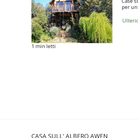
Case su
per un
Ulteri
1 min letti
CASA SULL' ALBERO AWEN