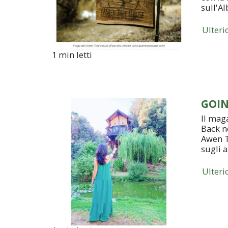
sull'A
Ulteri
1 min letti
GOIN
Il mag
Back ne
Awen T
sugli a
Ulteri