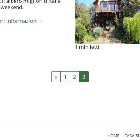
ll'albero migliori d'Italia
 weekend.
ori informazioni
1 min letti
«
1
2
3
HOME
CASA S