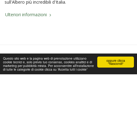
sull'Albero più incredibili d'Italia.
Ulteriori informazioni
Questo sito web e la pagina web di prenotazione utilizzano
oppure clicca
HOME
CASA SULL'ALBERO
GALLERY
RITI
ALTRO
cookie tecnici e, solo previo tuo consenso, cookies analitici e di
"Nascondi"
marketing per pubblicità mirata. Per acconsentire all’installazione
di tutte le categorie di cookie clicca su “Accetta tutti i cookie”
CASA SULL' ALBERO AWEN
Copyright © 2026 Tutti i diritti riservati
Condizioni
|
Privacy
Powered By
SITE123
-
Creare un sito gratis