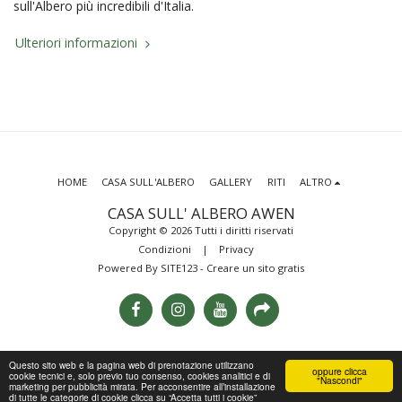
sull'Albero più incredibili d'Italia.
Ulteriori informazioni
HOME
CASA SULL'ALBERO
GALLERY
RITI
ALTRO
CASA SULL' ALBERO AWEN
Copyright © 2026 Tutti i diritti riservati
Condizioni
|
Privacy
Powered By
SITE123
-
Creare un sito gratis
Questo sito web e la pagina web di prenotazione utilizzano
oppure clicca
cookie tecnici e, solo previo tuo consenso, cookies analitici e di
"Nascondi"
marketing per pubblicità mirata. Per acconsentire all’installazione
di tutte le categorie di cookie clicca su “Accetta tutti i cookie”